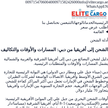
00971547060040
00971582426000
info@elitecargo.ae
WhatsApp
EN
الرئيسية
الخدمات
الوجهات
التتبع
من نحن
اتصل بنا
اطلب عرض سعر
القائمة
أدلة الشحن
الشحن إلى أفريقيا من دبي: المسارات والأوقات والتكاليف
دليل لشحن البضائع من دبي إلى أفريقيا الشرقية والغربية والشمالية
يشمل المسارات والأوقات والمتطلبات الرئيسية.
دبي (ميناء جبل علي ومطار دبي الدولي) هي البوابة الرئيسية للتجارة
بين الشرق الأوسط وأفريقيا. الاتصالات الواسعة لشركات الطيران
وخطوط الشحن في الإمارات تجعل دبي أكثر المراكز كفاءة للشحن
إلى الوجهات الأفريقية. حجم التجارة السنوية بين الإمارات وأفريقيا
يتجاوز 70 مليار دولار.
أوقات الشحن البحري من جبل علي إلى الموانئ الأفريقية الرئيسية:
مصر (الإسكندرية/بورسعيد) 5–8 أيام، أفريقيا الشرقية (ممباسا/دار
السلام) 7–14 يومًا، ليبيا (طرابلس/بنغازي) 12–16 يومًا، الجزائر