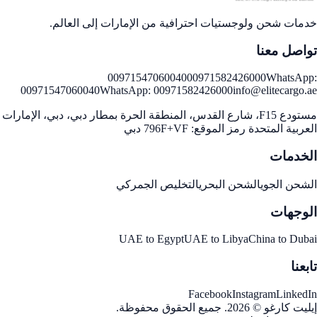
خدمات شحن ولوجستيات احترافية من الإمارات إلى العالم.
تواصل معنا
00971547060040
00971582426000
WhatsApp:
00971547060040
WhatsApp:
00971582426000
info@elitecargo.ae
مستودع F15، شارع القدس، المنطقة الحرة بمطار دبي، دبي، الإمارات
العربية المتحدة رمز الموقع: 796F+VF دبي
الخدمات
الشحن الجوي
الشحن البحري
التخليص الجمركي
الوجهات
UAE to Egypt
UAE to Libya
China to Dubai
تابعنا
Facebook
Instagram
LinkedIn
إيليت كارغو
©
2026
.
جميع الحقوق محفوظة
.