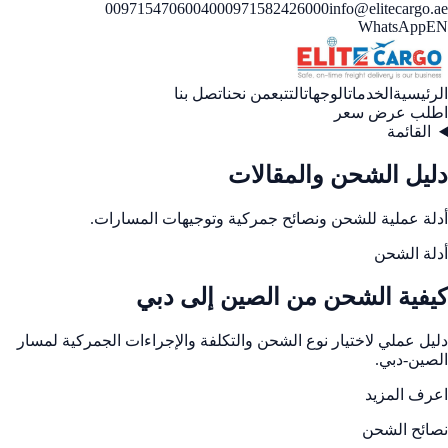
00971547060040
00971582426000
info@elitecargo.ae
WhatsApp
EN
الرئيسية
الخدمات
الوجهات
التتبع
من نحن
اتصل بنا
اطلب عرض سعر
القائمة
دليل الشحن والمقالات
أدلة عملية للشحن ونصائح جمركية وتوجيهات المسارات.
أدلة الشحن
كيفية الشحن من الصين إلى دبي
دليل عملي لاختيار نوع الشحن والتكلفة والإجراءات الجمركية لمسار
الصين-دبي.
اعرف المزيد
نصائح الشحن