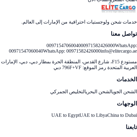
خدمات شحن ولوجستيات احترافية من الإمارات إلى العالم.
تواصل معنا
00971547060040
00971582426000
WhatsApp:
00971547060040
WhatsApp:
00971582426000
info@elitecargo.ae
مستودع F15، شارع القدس، المنطقة الحرة بمطار دبي، دبي، الإمارات
العربية المتحدة رمز الموقع: 796F+VF دبي
الخدمات
الشحن الجوي
الشحن البحري
التخليص الجمركي
الوجهات
UAE to Egypt
UAE to Libya
China to Dubai
تابعنا