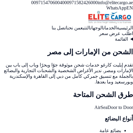
00971547060040
00971582426000
info@elitecargo.ae
WhatsApp
EN
الرئيسية
الخدمات
الوجهات
التتبع
من نحن
اتصل بنا
اطلب عرض سعر
القائمة
الشحن من الإمارات إلى مصر
تقدم إيليت كارغو خدمات شحن موثوقة جوًا وبحرًا وباب إلى باب بين
الإمارات ومصر. ندير الأغراض الشخصية والشحنات التجارية والبضائع
بالجملة مع تنسيق جمركي كامل من دبي إلى القاهرة والإسكندرية
وبورسعيد وما بعدها.
طرق الشحن المتاحة
Air
Sea
Door to Door
أنواع البضائع
بضائع عامة