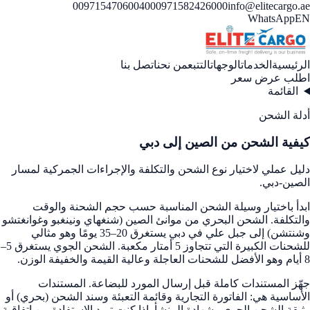
00971547060040
00971582426000
info@elitecargo.ae
WhatsApp
EN
الرئيسية
الخدمات
الوجهات
التتبع
من نحن
اتصل بنا
اطلب عرض سعر
القائمة
أدلة الشحن
كيفية الشحن من الصين إلى دبي
دليل عملي لاختيار نوع الشحن والتكلفة والإجراءات الجمركية لمسار
الصين-دبي.
ابدأ باختيار وسيلة الشحن المناسبة حسب حجم الشحنة والوقت
والتكلفة. الشحن البحري من موانئ الصين (شنغهاي ونينغبو وغوانغتشو
وشنتشن) إلى جبل علي في دبي يستغرق 20–35 يومًا وهو مثالي
للشحنات الكبيرة التي تتجاوز 5 أمتار مكعبة. الشحن الجوي يستغرق 5–
8 أيام وهو الأفضل للشحنات العاجلة وعالية القيمة والخفيفة الوزن.
جهّز المستندات كاملة قبل إرسال المورد للبضاعة. المستندات
الأساسية هي: الفاتورة التجارية وقائمة التعبئة وسند الشحن (بحري) أو
وثيقة الشحن الجوي وشهادة المنشأ. إذا كنت تريد الاستفادة من اتفاقية