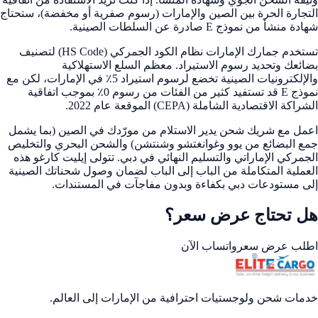
التجارة الحرة بين الصين والإمارات (رسوم صفرية أو مخفضة)، ستحتاج
شهادة منشأ من نموذج E صادرة عن السلطات الصينية.
تستخدم جمارك الإمارات نظام الكود الجمركي (HS Code) لتصنيف
بضائعك وتحديد رسوم الاستيراد. معظم السلع الاستهلاكية
والإلكترونيات الصينية تخضع لرسوم استيراد 5٪ في الإمارات، لكن مع
نموذج E قد تستفيد كثير من الفئات من رسوم 0٪ بموجب اتفاقية
الشراكة الاقتصادية الشاملة (CEPA) الموقعة عام 2022.
اعمل مع شريك شحن يدير الاستلام من مورّدك في الصين (بما يشمل
جمع البضائع من يوو وغوانغتشو وشنتشن) والشحن البحري والتخليص
الجمركي الإماراتي والتسليم النهائي في دبي. تتولى إيليت كارغو هذه
العملية المتكاملة من الباب إلى الباب لضمان وصول شحناتك الصينية
إلى مستودعات دبي بكفاءة وبدون مفاجآت في المستندات.
هل تحتاج عرض سعر؟
اطلب عرض سعر
واتساب الآن
خدمات شحن ولوجستيات احترافية من الإمارات إلى العالم.